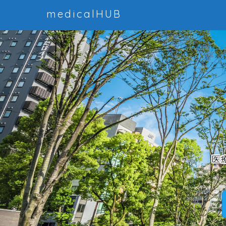
medicalHUB
医療