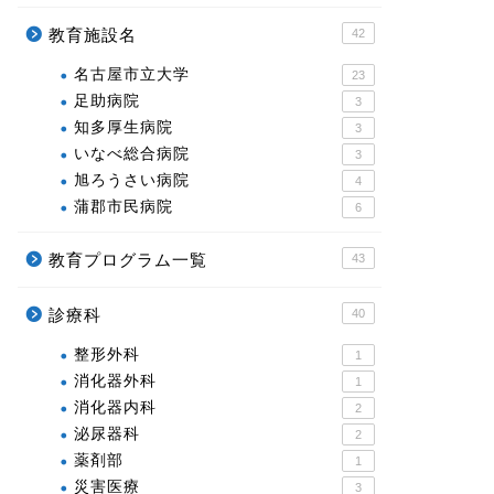
教育施設名
42
名古屋市立大学
23
足助病院
3
知多厚生病院
3
いなべ総合病院
3
旭ろうさい病院
4
蒲郡市民病院
6
教育プログラム一覧
43
診療科
40
整形外科
1
消化器外科
1
消化器内科
2
泌尿器科
2
薬剤部
1
災害医療
3