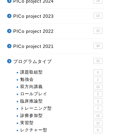
PICo project 2024
18
PICo project 2023
16
PICo project 2022
32
PICo project 2021
30
プログラムタイプ
32
課題取組型
6
勉強会
2
双方向講義
10
ロールプレイ
2
臨床推論型
3
トレーニング型
7
診療参加型
15
実習型
12
レクチャー型
6