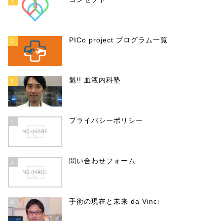
1
PICo project プログラム一覧
2
魁!! 血液内科塾
3
Co project 2021
PICo project 2021
プライバシーポリシー
4
床研究はじめの一歩【2日連続
ERトレーニング【2日連続講
問い合わせフォーム
5
座】
座】
2021-06-28
2021-06-2
手術の現在と未来 da Vinci
6