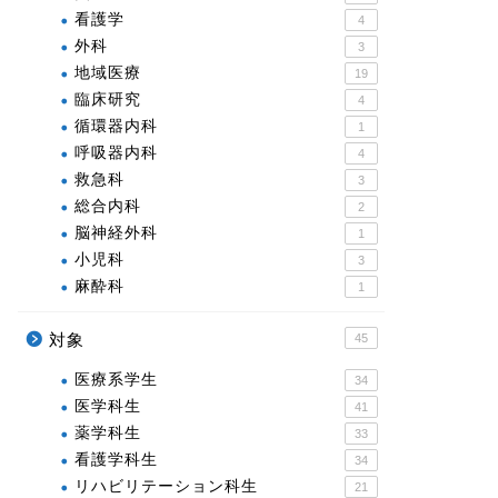
看護学
4
外科
3
地域医療
19
臨床研究
4
循環器内科
1
呼吸器内科
4
救急科
3
総合内科
2
脳神経外科
1
小児科
3
麻酔科
1
対象
45
医療系学生
34
医学科生
41
薬学科生
33
看護学科生
34
リハビリテーション科生
21