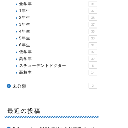
全学年
31
1年生
37
2年生
38
3年生
37
4年生
33
5年生
33
6年生
31
低学年
37
高学年
32
スチューデントドクター
6
高校生
14
未分類
2
最近の投稿