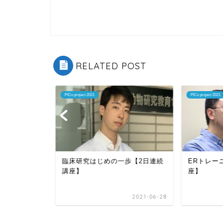
RELATED POST
PICo project 2021
PICo project 2021
ご案内
臨床研究はじめの一歩【2日連続
ERトレー
講座】
座】
2021-07-13
2021-06-28