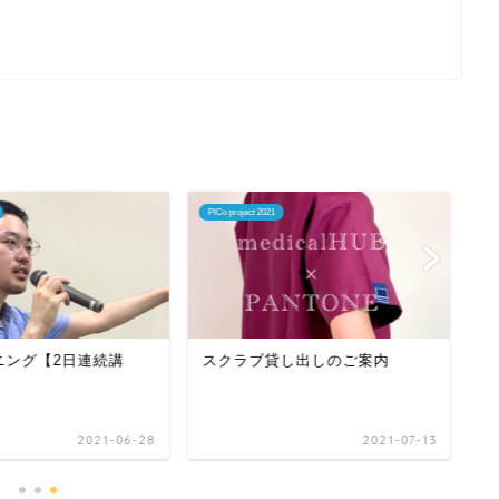
PICo project 2021
PI
ニング【2日連続講
スクラブ貸し出しのご案内
臨
講
2021-06-28
2021-07-13