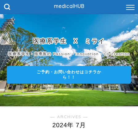
medicalHUB
医療系学生 X ミライ
医療系学生・指導医の Passion - Innovation - Co-creation
ご予約・お問い合わせはコチラか
ら！！
― ARCHIVES ―
2024年 7月