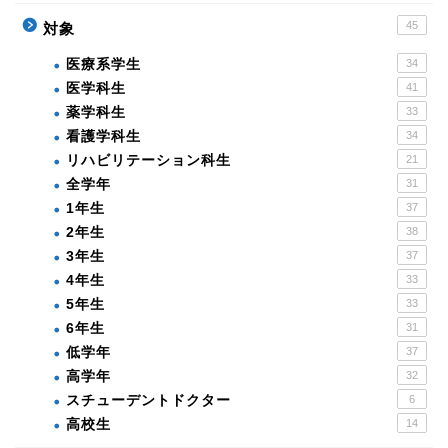
45
対象
医療系学生
34
医学科生
41
薬学科生
33
看護学科生
34
リハビリテーション科生
21
全学年
31
1年生
37
2年生
38
3年生
37
4年生
33
5年生
33
6年生
31
低学年
37
高学年
32
スチューデントドクター
6
高校生
14