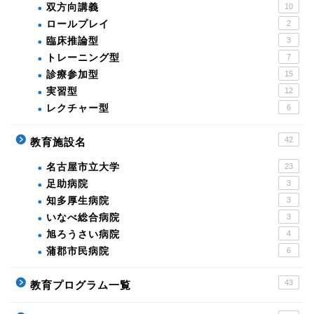
双方向講義
10
ロールプレイ
2
臨床推論型
3
トレーニング型
7
診療参加型
15
実習型
12
レクチャー型
6
42
教育施設名
名古屋市立大学
23
足助病院
3
知多厚生病院
3
いなべ総合病院
3
旭ろうさい病院
4
蒲郡市民病院
6
43
教育プログラム一覧