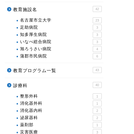
教育施設名
42
名古屋市立大学
23
足助病院
3
知多厚生病院
3
いなべ総合病院
3
旭ろうさい病院
4
蒲郡市民病院
6
教育プログラム一覧
43
診療科
40
整形外科
1
消化器外科
1
消化器内科
2
泌尿器科
2
薬剤部
1
災害医療
3