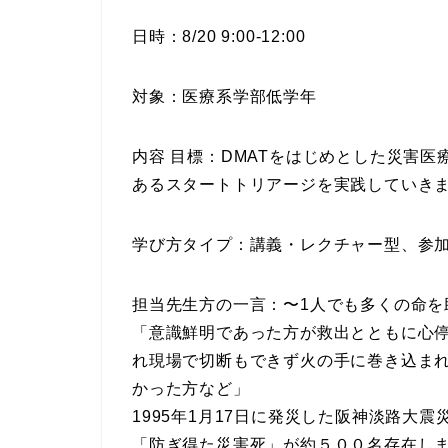
日時：8/20 9:00-12:00
対象：医療系学部低学年
内容 目標：DMATをはじめとした災害
あるスタートトリアージを実践していき
学び方タイプ：講義・レクチャー型、参
担当先生方の一言：〜1人でも多くの命を
「意識鮮明であった方が救出とともに心
れ現場で切断もできず火の手に巻き込ま
かった方など」
1995年1月17日に発災した阪神淡路大
「防ぎ得た災害死」が約５００名存在し