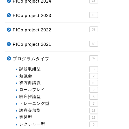
PICo project 2024
18
PICo project 2023
16
PICo project 2022
32
PICo project 2021
30
プログラムタイプ
32
課題取組型
6
勉強会
2
双方向講義
10
ロールプレイ
2
臨床推論型
3
トレーニング型
7
診療参加型
15
実習型
12
レクチャー型
6