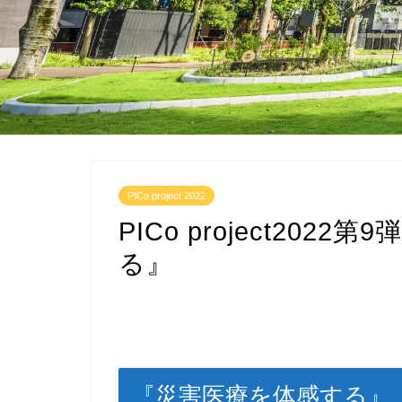
PICo project 2022
PICo project20
る』
『災害医療を体感する』