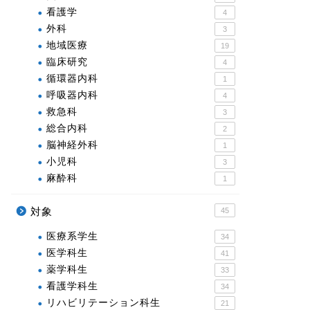
看護学
4
外科
3
地域医療
19
臨床研究
4
循環器内科
1
呼吸器内科
4
救急科
3
総合内科
2
脳神経外科
1
小児科
3
麻酔科
1
対象
45
医療系学生
34
医学科生
41
薬学科生
33
看護学科生
34
リハビリテーション科生
21