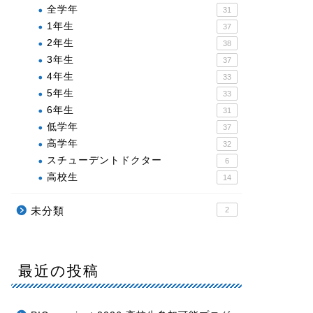
全学年
31
1年生
37
2年生
38
3年生
37
4年生
33
5年生
33
6年生
31
低学年
37
高学年
32
スチューデントドクター
6
高校生
14
未分類
2
最近の投稿