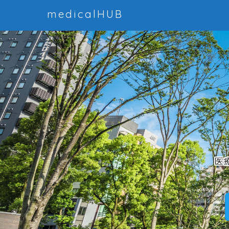
medicalHUB
医療