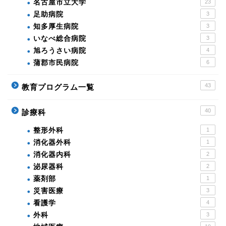
名古屋市立大学
23
足助病院
3
知多厚生病院
3
いなべ総合病院
3
旭ろうさい病院
4
蒲郡市民病院
6
43
教育プログラム一覧
40
診療科
整形外科
1
消化器外科
1
消化器内科
2
泌尿器科
2
薬剤部
1
災害医療
3
看護学
4
外科
3