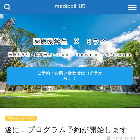
medicalHUB
医療系学生 X ミライ
医療系学生・指導医の Passion - Innovation - Co-creation
ご予約・お問い合わせはコチラか
ら！！
PICo project 2022
遂に…プログラム予約が開始します
2022-07-13