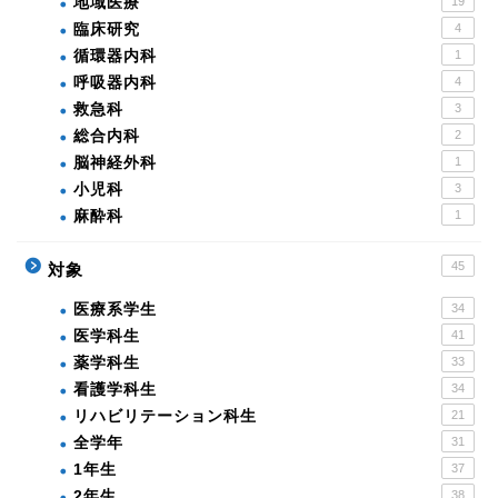
地域医療
19
臨床研究
4
循環器内科
1
呼吸器内科
4
救急科
3
総合内科
2
脳神経外科
1
小児科
3
麻酔科
1
45
対象
医療系学生
34
医学科生
41
薬学科生
33
看護学科生
34
リハビリテーション科生
21
全学年
31
1年生
37
2年生
38