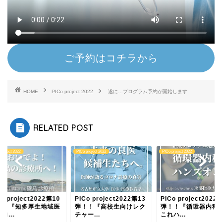
ご予約はコチラから
HOME
PICo project 2022
遂に…プログラム予約が開始します
RELATED POST
project 2022
PICo project 2022
PICo project 2022
Co project2022第10
PICo project2022第13
PICo project2022
！！『知多厚生地域医
弾！！『高校生向けレク
弾！！『循環器内科
ロ...
チャー...
これハ...