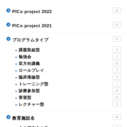
32
PICo project 2022
30
PICo project 2021
32
プログラムタイプ
課題取組型
6
勉強会
2
双方向講義
10
ロールプレイ
2
臨床推論型
3
トレーニング型
7
診療参加型
15
実習型
12
レクチャー型
6
42
教育施設名