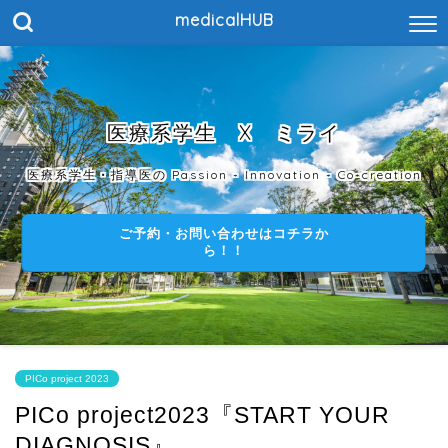
medicalHUB
医療系学生 X ミライ
医療系学生・指導医の Passion - Innovation - Co-creation
ご予約・お問い合わせはコチラか
ら！！
PICo project 2023
PICo project2023『START YOUR
DIAGNOSIS』