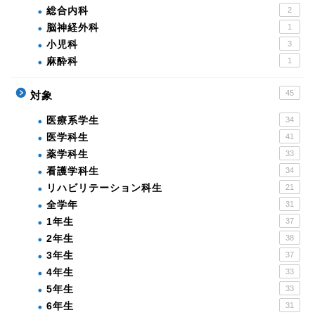
総合内科
2
脳神経外科
1
小児科
3
麻酔科
1
45
対象
医療系学生
34
医学科生
41
薬学科生
33
看護学科生
34
リハビリテーション科生
21
全学年
31
1年生
37
2年生
38
3年生
37
4年生
33
5年生
33
6年生
31