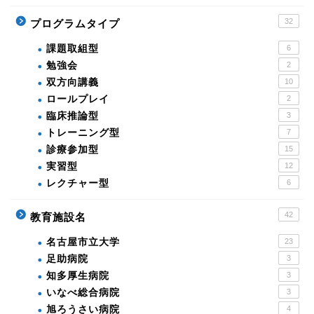
32
プログラムタイプ
課題取組型
6
勉強会
2
双方向講義
10
ロールプレイ
2
臨床推論型
3
トレーニング型
7
診療参加型
15
実習型
12
レクチャー型
6
42
教育施設名
名古屋市立大学
23
足助病院
3
知多厚生病院
3
いなべ総合病院
3
旭ろうさい病院
4