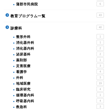
蒲郡市民病院
6
43
教育プログラム一覧
40
診療科
整形外科
1
消化器外科
1
消化器内科
2
泌尿器科
2
薬剤部
1
災害医療
3
看護学
4
外科
3
地域医療
19
臨床研究
4
循環器内科
1
呼吸器内科
4
救急科
3