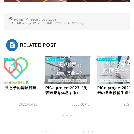
HOME
PICo project 2023
PICo project2023『START YOUR DIAGNOSIS』
RELATED POST
project 2023
PICo project 2023
PICo project 2023
約方法と予約開始日時
PICo project2023『災
PICo project202
害医療を体感する』
来の良医候補生達へ
2022-06-28
2023-06-15
2023-0