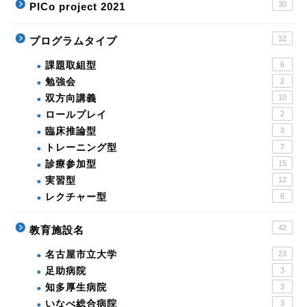
30
PICo project 2021
32
プログラムタイプ
課題取組型
6
勉強会
2
双方向講義
10
ロールプレイ
2
臨床推論型
3
トレーニング型
7
診療参加型
15
実習型
12
レクチャー型
6
42
教育施設名
名古屋市立大学
23
足助病院
3
知多厚生病院
3
いなべ総合病院
3