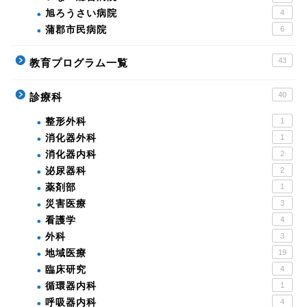
旭ろうさい病院
4
蒲郡市民病院
6
43
教育プログラム一覧
40
診療科
整形外科
1
消化器外科
1
消化器内科
2
泌尿器科
2
薬剤部
1
災害医療
3
看護学
4
外科
3
地域医療
19
臨床研究
4
循環器内科
1
呼吸器内科
4