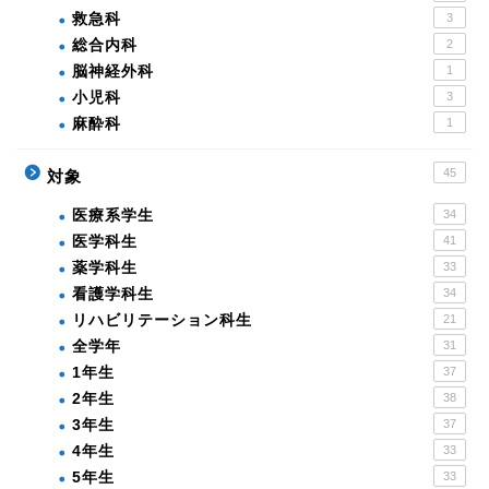
救急科
3
総合内科
2
脳神経外科
1
小児科
3
麻酔科
1
45
対象
医療系学生
34
医学科生
41
薬学科生
33
看護学科生
34
リハビリテーション科生
21
全学年
31
1年生
37
2年生
38
3年生
37
4年生
33
5年生
33