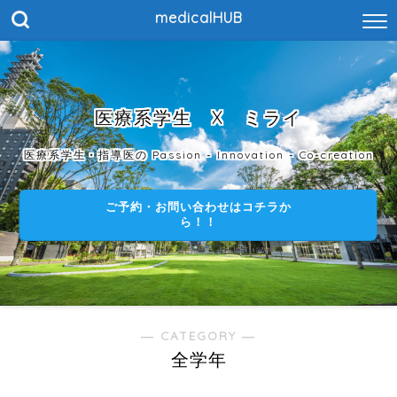
medicalHUB
医療系学生 X ミライ
医療系学生・指導医の Passion - Innovation - Co-creation
ご予約・お問い合わせはコチラか
ら！！
― CATEGORY ―
全学年