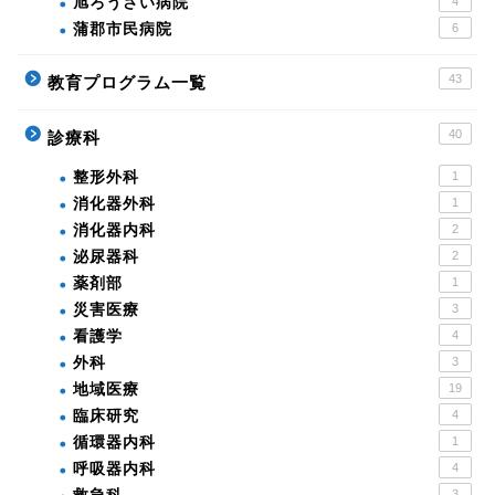
旭ろうさい病院
4
蒲郡市民病院
6
43
教育プログラム一覧
40
診療科
整形外科
1
消化器外科
1
消化器内科
2
泌尿器科
2
薬剤部
1
災害医療
3
看護学
4
外科
3
地域医療
19
臨床研究
4
循環器内科
1
呼吸器内科
4
3