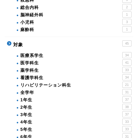
救急科
総合内科
2
脳神経外科
1
小児科
3
麻酔科
1
45
対象
医療系学生
34
医学科生
41
薬学科生
33
看護学科生
34
リハビリテーション科生
21
全学年
31
1年生
37
2年生
38
3年生
37
4年生
33
5年生
33
6年生
31