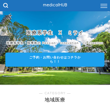
medicalHUB
医療系学生 X ミライ
医療系学生・指導医の Passion - Innovation - Co-creation
ご予約・お問い合わせはコチラか
ら！！
― CATEGORY ―
地域医療