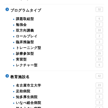
32
プログラムタイプ
課題取組型
6
勉強会
2
双方向講義
10
ロールプレイ
2
臨床推論型
3
トレーニング型
7
診療参加型
15
実習型
12
レクチャー型
6
42
教育施設名
名古屋市立大学
23
足助病院
3
知多厚生病院
3
いなべ総合病院
3