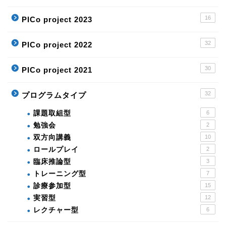
16
PICo project 2023
32
PICo project 2022
30
PICo project 2021
32
プログラムタイプ
課題取組型
6
勉強会
2
双方向講義
10
ロールプレイ
2
臨床推論型
3
トレーニング型
7
診療参加型
15
実習型
12
レクチャー型
6