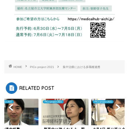
HOME
PICo project 2021
集中治療における多職種連携
RELATED POST
project 2021
PICo project 2021
PICo project 2021