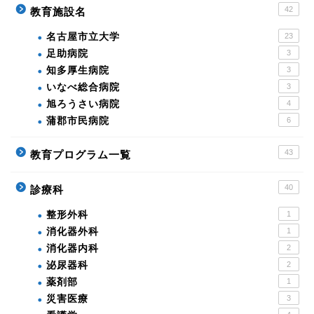
42
教育施設名
名古屋市立大学
23
足助病院
3
知多厚生病院
3
いなべ総合病院
3
旭ろうさい病院
4
蒲郡市民病院
6
43
教育プログラム一覧
40
診療科
整形外科
1
消化器外科
1
消化器内科
2
泌尿器科
2
薬剤部
1
災害医療
3