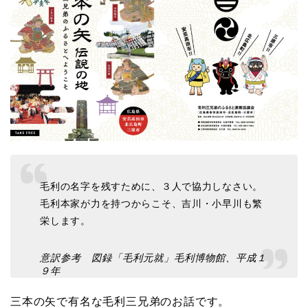
毛利の名字を残すために、３人で協力しなさい。
毛利本家が力を持つからこそ、吉川・小早川も繁
栄します。
意訳参考 図録「毛利元就」毛利博物館、平成１
９年
三本の矢で有名な毛利三兄弟のお話です。