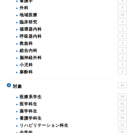
看護学
4
外科
3
地域医療
19
臨床研究
4
循環器内科
1
呼吸器内科
4
救急科
3
総合内科
2
脳神経外科
1
小児科
3
麻酔科
1
45
対象
医療系学生
34
医学科生
41
薬学科生
33
看護学科生
34
リハビリテーション科生
21
全学年
31