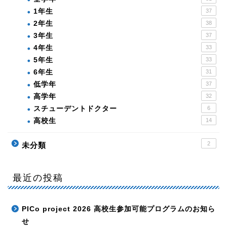
1年生
37
2年生
38
3年生
37
4年生
33
5年生
33
6年生
31
低学年
37
高学年
32
スチューデントドクター
6
高校生
14
2
未分類
最近の投稿
PICo project 2026 高校生参加可能プログラムのお知ら
せ