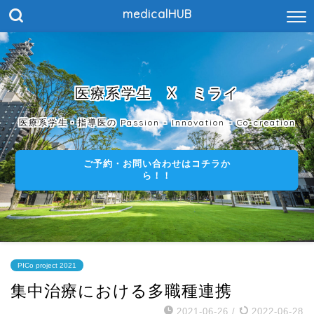
medicalHUB
医療系学生 X ミライ
医療系学生・指導医の Passion - Innovation - Co-creation
ご予約・お問い合わせはコチラか
ら！！
PICo project 2021
集中治療における多職種連携
2021-06-26
/
2022-06-28